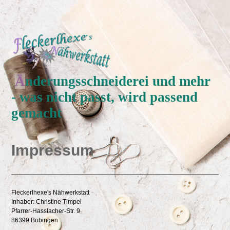
Ä
nderungsschneiderei und mehr
- was nicht passt, wird passend
gemacht
Impressum
Fleckerlhexe's Nähwerkstatt
Inhaber: Christine Timpel
Pfarrer-Hasslacher-Str. 9
86399 Bobingen